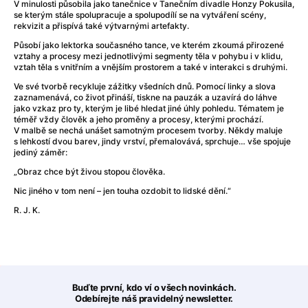
V minulosti působila jako tanečnice v Tanečním divadle Honzy Pokusila,
se kterým stále spolupracuje a spolupodílí se na vytváření scény,
rekvizit a přispívá také výtvarnými artefakty.
Působí jako lektorka současného tance, ve kterém zkoumá přirozené
vztahy a procesy mezi jednotlivými segmenty těla v pohybu i v klidu,
vztah těla s vnitřním a vnějším prostorem a také v interakci s druhými.
Ve své tvorbě recykluje zážitky všedních dnů. Pomocí linky a slova
zaznamenává, co život přináší, tiskne na pauzák a uzavírá do láhve
jako vzkaz pro ty, kterým je libé hledat jiné úhly pohledu. Tématem je
téměř vždy člověk a jeho proměny a procesy, kterými prochází.
V malbě se nechá unášet samotným procesem tvorby. Někdy maluje
s lehkostí dvou barev, jindy vrství, přemalovává, sprchuje… vše spojuje
jediný záměr:
„Obraz chce být živou stopou člověka.
Nic jiného v tom není – jen touha ozdobit to lidské dění.“
R. J. K.
Buďte první, kdo ví o všech novinkách.
Odebírejte náš pravidelný newsletter.