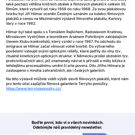
také pochází většina knižních obálek a filmových plakátů k celkem 55
filmům, které vytvořil od roku 1959 do roku 1968. Za svou plakátovou
tvorbu byl Jiří Hilmar oceněn Čestným uznáním za kolekci filmových
plakátů a cenou na Mezinárodní výstavě filmového plakátu, Karlovy
Vary v roce 1962.
Hilmar byl také spolu s s Tomášem Rajlichem, Radoslavem Kratinou,
Miroslavem Vystrčilem a teoretikem Arsénem Pohribným zakládajícím
členem Klubu konkretistů, který vznikl v roce 1967. Po odchodu do
emigrace se Hilmar začal věnovat volné tvorbě. Do výtvarného
povědomí vstoupil svými optickými reliéfy, které patřily do vlny tzv.
rituálně kinetických optických struktur. V Německu prošel obdobím tzv.
proticivilizačních akcí, jež znamenaly návrat k přírodě a měly blízko k
tehdejšímu procesuálnímu umění či arte povera. Dílo Jiřího Hilmara je
zastoupeno v mnoha zahraničních, ale i českých galeriích.
Na této výstavě můžete vidět výběr devíti filmových plakátů, které nám
pro tento účel zapůjčila filmová galanterie Terryho ponožky.
https://www.terryhoponozky.cz/
Buďte první, kdo ví o všech novinkách.
Odebírejte náš pravidelný newsletter.