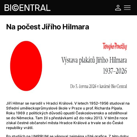
Na počest Jiřího Hilmara
Jiří Hilmar se narodil v Hradci Králové. V letech 1952–1956 studoval na
Střední uměleckoprůmyslové škole v Praze u prof. Richarda Pípala.
Roku 1969 z politických důvodů opustil Československo a odstěhoval
se do Německa. Tam žil s přestávkami až do roku 2013. V témže roce
získal čestné občanství města Hradce Králové a trvale se do České
republiky vrátil.
Po studiích na UMPRUM se věnoval zejména užité grafice. Z této doby