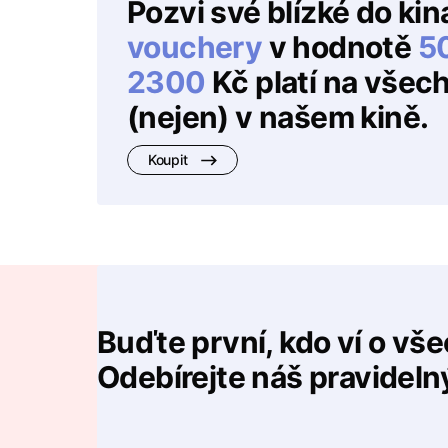
Pozvi své blízké do kin
vouchery
v hodnotě
5
2300
Kč platí na všec
(nejen) v našem kině.
Koupit
Buďte první, kdo ví o vš
Odebírejte náš pravideln