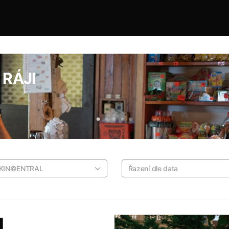
RÁJI
 KIN©ENTRAL
Řazení dle data
L