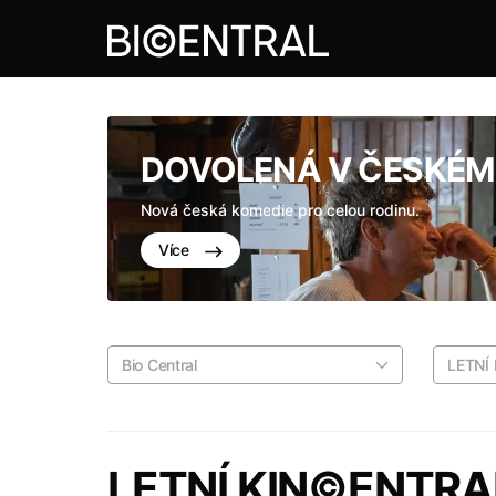
DOVOLENÁ V ČESKÉM 
Nová česká komedie pro celou rodinu.
Více
Bio Central
LETNÍ
LETNÍ KIN©ENTRA