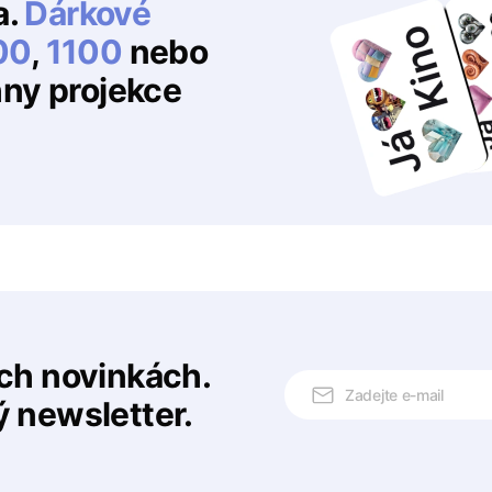
a.
Dárkové
00
,
1100
nebo
hny projekce
ech novinkách.
ý newsletter.