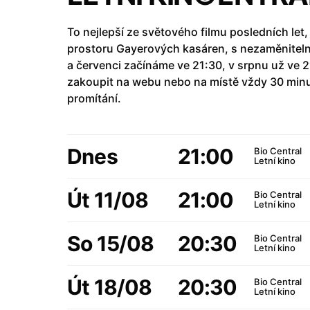
To nejlepší ze světového filmu posledních let
prostoru Gayerových kasáren, s nezaměnitel
a červenci začínáme ve 21:30, v srpnu už ve 
zakoupit na webu nebo na místě vždy 30 min
promítání.
Dnes
21:00
Bio Central
Letní kino
Út 11/08
21:00
Bio Central
Letní kino
So 15/08
20:30
Bio Central
Letní kino
Út 18/08
20:30
Bio Central
Letní kino