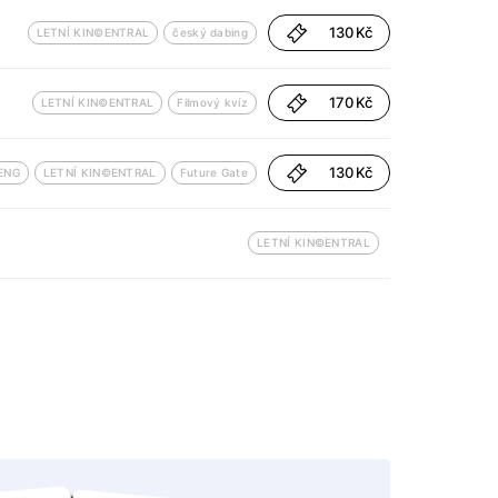
130 Kč
LETNÍ KIN©ENTRAL
český dabing
170 Kč
LETNÍ KIN©ENTRAL
Filmový kvíz
130 Kč
ENG
LETNÍ KIN©ENTRAL
Future Gate
LETNÍ KIN©ENTRAL