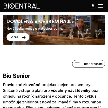
DOVOLENÁ V ČESKÉM RÁJI
Nová česká komedie pro celou rodinu.
More
Filter program
Bio Senior
Pravidelné
zlevněné
projekce nejen pro seniory.
Snížené vstupné platí pro
všechny návštěvníky
bez
ohledu na ročník narození v občance. Tento cyklus
umožňuje zhlédnout nové zajímavé filmy v rozumnou
denní dobu. Filmy jsou vybírány cíleně pro tuto starší