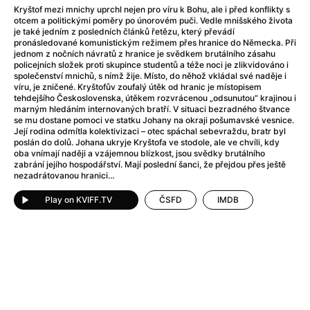
A Flower of Mine
(2024)
Kryštof mezi mnichy uprchl nejen pro víru k Bohu, ale i před konflikty s
A Girl Named Willow
(2025)
otcem a politickými poměry po únorovém puči. Vedle mnišského života
je také jedním z posledních článků řetězu, který převádí
A Haunting in Venice
(2023)
pronásledované komunistickým režimem přes hranice do Německa. Při
A Hero
(2021)
jednom z nočních návratů z hranice je svědkem brutálního zásahu
policejních složek proti skupince studentů a téže noci je zlikvidováno i
A Man Called Otto
(2022)
společenství mnichů, s nímž žije. Místo, do něhož vkládal své naděje i
A Man Called Ove
(2015)
víru, je zničené. Kryštofův zoufalý útěk od hranic je místopisem
tehdejšího Československa, útěkem rozvrácenou „odsunutou“ krajinou i
A man who stood in the way
(2023)
marným hledáním internovaných bratří. V situaci bezradného štvance
A Minecraft Movie
(2025)
se mu dostane pomoci ve statku Johany na okraji pošumavské vesnice.
Její rodina odmítla kolektivizaci – otec spáchal sebevraždu, bratr byl
A Private Life
(2025)
poslán do dolů. Johana ukryje Kryštofa ve stodole, ale ve chvíli, kdy
A Quiet Place: Day One
(2024)
oba vnímají naději a vzájemnou blízkost, jsou svědky brutálního
zabrání jejího hospodářství. Mají poslední šanci, že přejdou přes ještě
A Real Pain
(2024)
nezadrátovanou hranici…
A Sensitive Person
(2023)
Play on KVIFF.TV
ČSFD
IMDB
A Thousand and One Nights
(1974)
A Whole Life
(2023)
Aalto: Architect of Emotions
(2020)
ABBA: The Movie - Fan Event
(1977)
About My Father
(2023)
Actress
(2024)
Adam Ondra: Pushing the Limit
(2022)