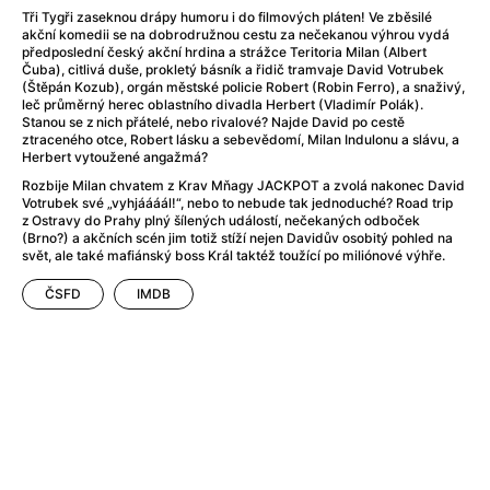
A Flower of Mine
(2024)
Tři Tygři zaseknou drápy humoru i do filmových pláten! Ve zběsilé
A Girl Named Willow
(2025)
akční komedii se na dobrodružnou cestu za nečekanou výhrou vydá
předposlední český akční hrdina a strážce Teritoria Milan (Albert
A Haunting in Venice
(2023)
Čuba), citlivá duše, prokletý básník a řidič tramvaje David Votrubek
A Hero
(2021)
(Štěpán Kozub), orgán městské policie Robert (Robin Ferro), a snaživý,
leč průměrný herec oblastního divadla Herbert (Vladimír Polák).
A Man Called Otto
(2022)
Stanou se z nich přátelé, nebo rivalové? Najde David po cestě
A Man Called Ove
(2015)
ztraceného otce, Robert lásku a sebevědomí, Milan Indulonu a slávu, a
Herbert vytoužené angažmá?
A man who stood in the way
(2023)
Rozbije Milan chvatem z Krav Mňagy JACKPOT a zvolá nakonec David
A Minecraft Movie
(2025)
Votrubek své „vyhjáááál!“, nebo to nebude tak jednoduché? Road trip
A Private Life
(2025)
z Ostravy do Prahy plný šílených událostí, nečekaných odboček
(Brno?) a akčních scén jim totiž stíží nejen Davidův osobitý pohled na
A Quiet Place: Day One
(2024)
svět, ale také mafiánský boss Král taktéž toužící po miliónové výhře.
A Real Pain
(2024)
A Sensitive Person
(2023)
ČSFD
IMDB
A Thousand and One Nights
(1974)
A Whole Life
(2023)
Aalto: Architect of Emotions
(2020)
ABBA: The Movie - Fan Event
(1977)
About My Father
(2023)
Actress
(2024)
Adam Ondra: Pushing the Limit
(2022)