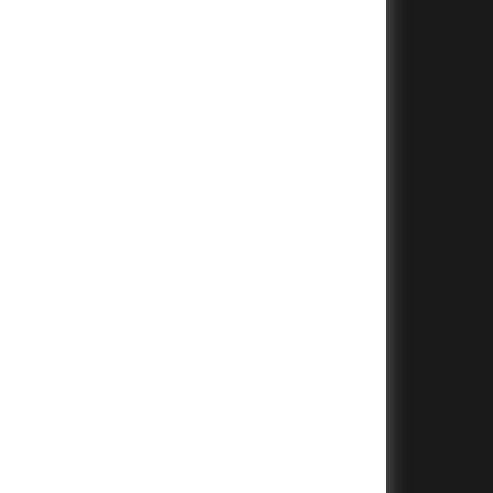
+
+
+
+
+