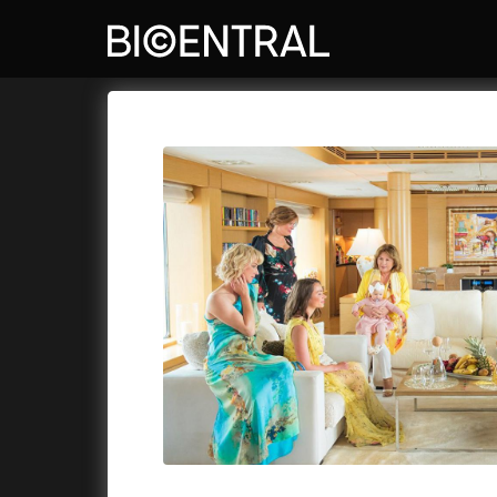
Film's catalog
Bio Central
Cykly a
A
A Big Bold Beautiful Journey
(2025)
Aalto: A
A Cat's Life
(2022)
ABBA: Th