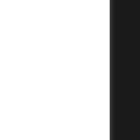
+
+
+
+