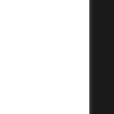
+
+
+
+