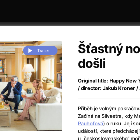
Šťastný no
Trailer
došli
 festivaly
Sort by alphabet
Original title: Happy New 
/ director: Jakub Kroner / 
Příběh je volným pokračo
Začíná na Silvestra, kdy Ma
Pauhofová
) o ruku. Její 
rchitect of Emotions
(2020)
Alpha
(2025)
událostí, které předcházej
e Movie - Fan Event
(1977)
Amelie
(2001)
u „československého“ moře