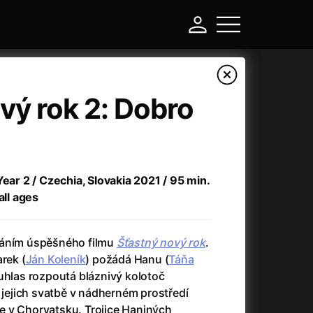
vý rok 2: Dobro
Year 2 / Czechia, Slovakia 2021 / 95 min.
all ages
váním úspěšného filmu
Šťastný nový rok
.
-
rek (
Ján Koleník
) požádá Hanu (
Táňa
souhlas rozpoutá bláznivý kolotoč
Ant-Man and Wasp: Quantumania
(2023)
í jejich svatbě v nádherném prostředí
Antichrist
(2009)
 v Chorvatsku. Trojice Haniných