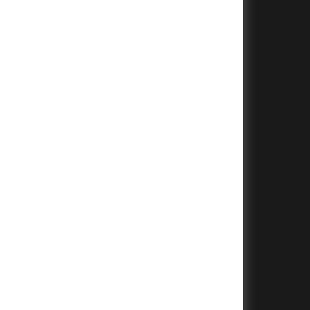
+
+
+
+