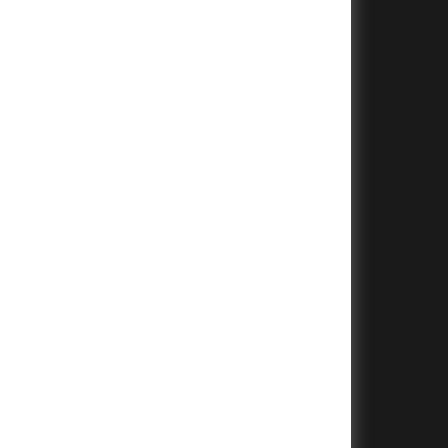
+
+
+
+
+